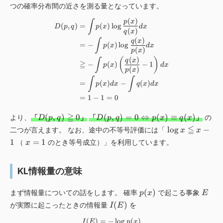
(
つの確率分布間の近さを測る量となっています。
p
(
)
,
\begin{align*} D(p,q)&=\int p(x
∫
p
x
(
,
)
=
(
)
lo
g
D
p
q
p
x
d
x
(
)
q
q
x
(
)
)
∫
q
x
=
−
(
)
lo
g
p
x
d
x
(
)
\
p
x
(
)
(
)
n
∫
q
x
≧
−
(
)
−
1
p
x
d
x
(
)
e
p
x
∫
∫
q
=
(
)
−
(
)
p
x
d
x
q
x
d
x
D
=
1
−
1
=
0
(
q
D
D
≧
(
,
)
0
(
,
)
=
0
⇔
(
)
≡
(
)
より、
「
」
「
」
の
D
p
q
D
p
q
p
x
q
x
,
(
(
\
≦
lo
g
−
二つが言えます。 なお、途中の不等号評価には「
p
x
x
p
p
l
x
)
1
=
1
（
のとき等号成立）」を利用しています。
x
,
,
o
=
q
q
g
1
)
)
x
KL情報量の意味
\
=
\
g
0
l
p
E
(
)
まず情報量についての話をします。 確率
で起こる事象
p
x
E
e
\
e
(
I
(
)
が実際に起こったときの情報量
q
L
を
I
E
q
x
(
q
ef
q
)
(
)
=
−
I(E)=-\log p(x)
lo
g
(
)
I
E
p
x