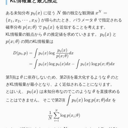
_
KL情報量と最尤推定
)
p
(
p
N
x
(
)
=
N
ある未知分布
に従う
個の独立な観測値
p
x
N
x
0
x
_
^
\
(
,
,
⋯
,
)
が得られたとき、パラメータ
で指定される
x
x
x
θ
1
2
N
)
0
N
t
p
p
(
;
)
(
)
確率分布
で
を近似することを考えます。
p
x
θ
p
x
0
(
=
h
(
_
\
p
p
(
)
KL情報量の観点から
の推定値を求めていきます。
と
x
(
θ
p
x
0
e
x
0
t
_
(
)
x
(
;
)
の間のKL情報量は
t
p
x
θ
;
(
h
0
x
_
a
\
x
(
)
e
(
;
\begin{align*} D(p_0,p)&=\int p
∫
p
x
1
0
(
,
)
=
(
)
lo
g
D
p
p
p
x
d
x
t
)
0
0
(
;
)
t
x
\
p
x
θ
,
h
a
)
t
∫
∫
x
=
(
)
lo
g
(
)
−
(
)
lo
g
(
;
)
p
x
p
x
d
x
p
x
p
x
θ
d
x
0
0
0
e
h
_
t
e
2
\
\
第1項は
に依存しないため、第2項を最大化するような
のと
a
θ
θ
t
,
t
t
)
きKL情報量が最小となり、よく近似されることになります。
a
\
h
h
p
\
)
(
)
とはいえ、
は未知分布なのでこのような
を直接求める
c
p
x
θ
0
e
e
_
t
\
∫
d
t
t
(
)
lo
g
(
;
)
ことはできません。 そこで第2項
を
p
x
p
x
θ
d
x
0
0
h
d
o
a
a
(
e
i
t
\frac{1}{N}\sum_{i=1}^N \log p
N
1
x
t
∑
s
s,
lo
g
(
;
)
p
x
θ
i
)
a
N
p
x
=
1
i
l
_