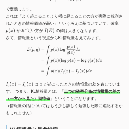
E
0
t
x
)
ri
-
で定義します。
g
1
これは「よく起こることより稀に起こることの方が実際に観測さ
h
p
れたときの情報価値が高い」という考えに基づいていて、確率
t
(
I
a
(
)
(
)
が0に近い方が
の値は大きくなります。
p
x
I
E
x
(
r
さて、情報量という視点からKL情報量を見てみます。
)
E
r
)
(
)
o
\begin{align*} D(p,q)&=\int p(x
∫
p
x
(
,
)
=
(
)
lo
g
D
p
q
p
x
d
x
(
)
w
q
x
∫
p
=
(
)
(
lo
g
(
)
−
lo
g
(
))
p
x
p
x
q
x
d
x
(
∫
x
=
(
)
(
(
)
−
(
))
p
x
I
x
I
x
d
x
q
p
)
\
I
x
(
)
−
(
)
は
が起こったときの情報量の差を表していま
I
x
I
x
x
q
p
e
_
す。 つまり、KL情報量とは、「
二つの確率分布の情報量の差の
q
q
（一方から見た）期待値
」ということになります。
u
(
i
（情報量の話についてはもう少し詳しく勉強した際に追記するか
x
v
)
もしれません）
q
-
(
I
x