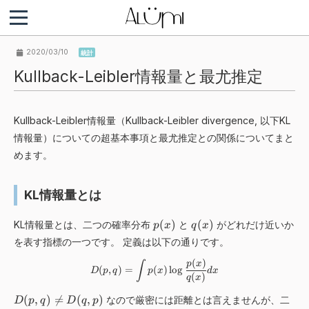
2020/03/10
統計
Kullback-Leibler情報量と最尤推定
Kullback-Leibler情報量（Kullback-Leibler divergence, 以下KL
情報量）についての超基本事項と最尤推定との関係についてまと
めます。
KL情報量とは
p
q
(
)
(
)
KL情報量とは、二つの確率分布
と
がどれだけ近いか
p
x
q
x
(
(
を表す指標の一つです。 定義は以下の通りです。
x
x
)
)
(
)
D(p,q)=\int p(x)\log \frac{p(x)
∫
p
x
(
,
)
=
(
)
lo
g
D
p
q
p
x
d
x
(
)
q
x
D
(
,
)

=
(
,
)
なので厳密には距離とは言えませんが、二
D
p
q
D
q
p