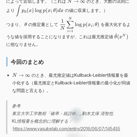
N
→
∞
によって近似します。（これは
のとき、大数の法則に
N
a
N
\
\
∫
y
(
)
lo
g
(
;
)
)
より
の値に収束します。）
p
x
p
x
θ
d
x
0
ri
d
s
g
\
\
N
i
1
∑
t
lo
g
(
;
)
つまり、
の推定量として
を最大化するよ
h
θ
p
x
θ
t
df
s
i
y
N
t
=
1
h
r
p
i
l
^
\
(
)
N
うな値を採用することになりますが、これは最尤推定値
a
θ
x
e
a
l
e
h
r
t
c
に他なりません。
a
\
a
r
a
{
y
i
t
o
1
s
n
{
w
今回のまとめ
}
t
t
\
\
{
y
p
t
i
N
N
→
∞
l
のとき、最尤推定値はKullback-Leibler情報量を最
N
_
h
n
\
}
e
小化する（最尤推定とKullback-Leibler情報量の最小化が同値
0
e
ft
ri
\
\
(
な問題と言える）。
t
y
g
di
i
x
a
h
s
n
)
}
t
pl
t
参考
\
(
a
a
p
東京大学工学教程「確率・統計Ⅲ」, 駒木文保 清智也
l
x
r
y
_
o
KL情報量を概念的に理解する：
^
r
st
0
g
N
https://www.yasukelab.com/entry/2016/06/07/145455
o
yl
(
p
)
w
e
x